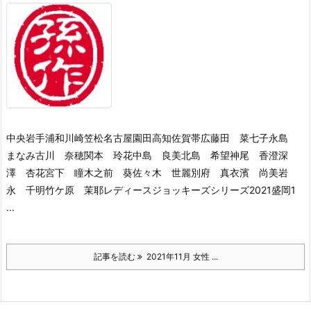
中央岩手浦和川崎笠松名古屋園田高知佐賀帯広藤田 菜七子永島
まなみ古川 奈穂関本 玲花中島 良美北島 希望神尾 香澄深
澤 杏花宮下 瞳木之前 葵佐々木 世麗別府 真衣濱 尚美岩
永 千明竹ケ原 茉耶レディースジョッキーズシリーズ2021盛岡1
...
記事を読む
2021年11月 女性 ...