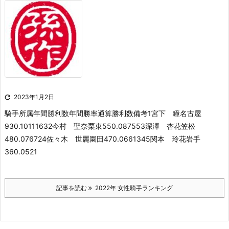

2023年1月2日
騎手所属年間勝利数年間勝率通算勝利数備考1宮下 瞳名古屋
930.10111632今村 聖奈栗東550.087553深澤 杏花笠松
480.076724佐々木 世麗園田470.0661345関本 玲花岩手
360.0521
記事を読む
2022年 女性騎手ランキング