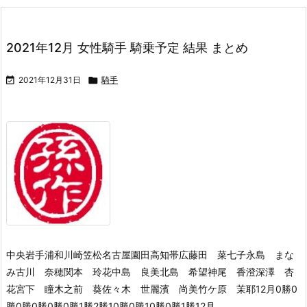
2021年12月 女性騎手 騎乗予定 結果 まとめ

2021年12月31日

騎手
中央岩手浦和川崎笠松名古屋園田高知帯広藤田 菜七子永島 まな
み古川 奈穂関本 玲花中島 良美北島 希望神尾 香澄深澤 杏
花宮下 瞳木之前 葵佐々木 世麗濱 尚美竹ケ原 茉耶12月0勝0
勝0勝0勝0勝0勝1勝2勝10勝0勝10勝0勝1勝12月 ...