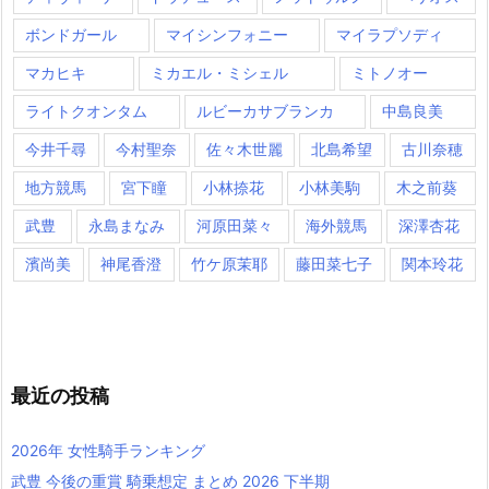
ボンドガール
マイシンフォニー
マイラプソディ
マカヒキ
ミカエル・ミシェル
ミトノオー
ライトクオンタム
ルビーカサブランカ
中島良美
今井千尋
今村聖奈
佐々木世麗
北島希望
古川奈穂
地方競馬
宮下瞳
小林捺花
小林美駒
木之前葵
武豊
永島まなみ
河原田菜々
海外競馬
深澤杏花
濱尚美
神尾香澄
竹ケ原茉耶
藤田菜七子
関本玲花
最近の投稿
2026年 女性騎手ランキング
武豊 今後の重賞 騎乗想定 まとめ 2026 下半期