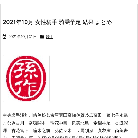
2021年10月 女性騎手 騎乗予定 結果 まとめ

2021年10月31日

騎手
中央岩手浦和川崎笠松名古屋園田高知佐賀帯広藤田 菜七子永島
まなみ古川 奈穂関本 玲花中島 良美北島 希望神尾 香澄深
澤 杏花宮下 瞳木之前 葵佐々木 世麗別府 真衣濱 尚美岩