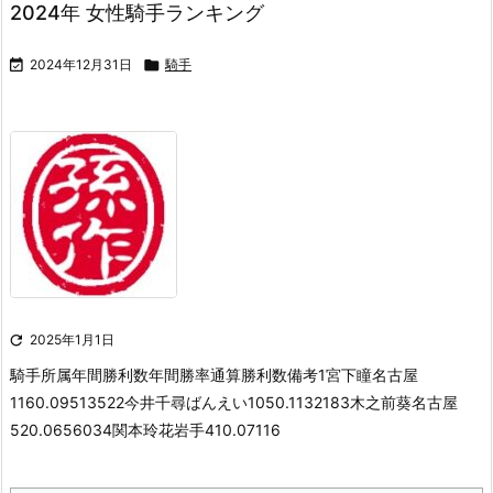
2024年 女性騎手ランキング

2024年12月31日

騎手

2025年1月1日
騎手所属年間
勝利数年間
勝率通算
勝利数備考1宮下瞳名古屋
1160.09513522今井千尋ばんえい1050.1132183木之前葵名古屋
520.0656034関本玲花岩手410.07116