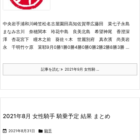
中央岩手浦和川崎笠松名古屋園田高知佐賀帯広藤田 菜七子永島
まなみ古川 奈穂関本 玲花中島 良美北島 希望神尾 香澄深
澤 杏花宮下 瞳木之前 葵佐々木 世麗別府 真衣濱 尚美岩
永 千明竹ケ原 茉耶9月0勝1勝0勝4勝0勝0勝2勝2勝8勝3勝 ...
記事を読む
2021年9月 女性騎 ...
2021年8月 女性騎手 騎乗予定 結果 まとめ

2021年8月31日

騎手