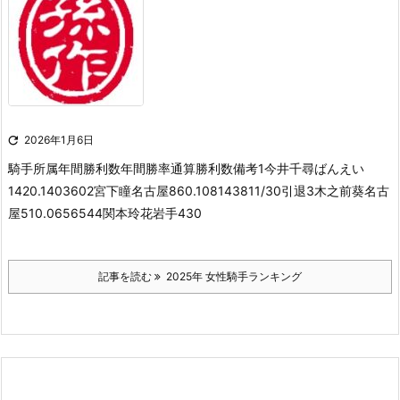

2026年1月6日
騎手所属年間
勝利数年間
勝率通算
勝利数備考1今井千尋ばんえい
1420.1403602宮下瞳名古屋860.108143811/30引退3木之前葵名古
屋510.0656544関本玲花岩手430
記事を読む
2025年 女性騎手ランキング