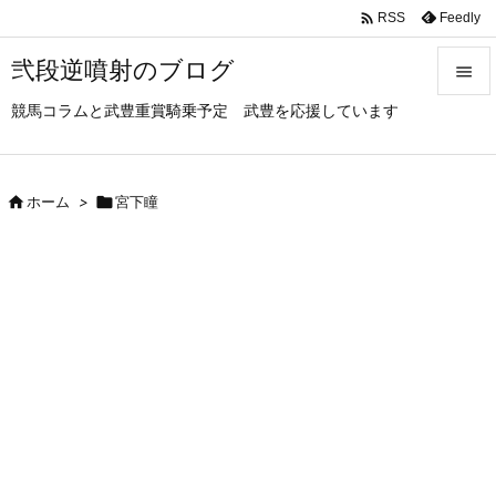

Feedly
RSS
弐段逆噴射のブログ

競馬コラムと武豊重賞騎乗予定 武豊を応援しています

メニュ

サイド

ホーム
>

宮下瞳

前へ

次へ

検索