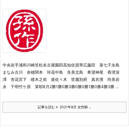
中央岩手浦和川崎笠松名古屋園田高知佐賀帯広藤田 菜七子永島
まなみ古川 奈穂関本 玲花中島 良美北島 希望神尾 香澄深
澤 杏花宮下 瞳木之前 葵佐々木 世麗別府 真衣濱 尚美岩
永 千明竹ケ原 茉耶8月2勝1勝0勝3勝0勝0勝1勝0勝4勝3勝 ...
記事を読む
2021年8月 女性騎 ...