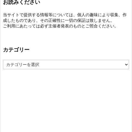
お読みください
当サイトで提供する情報等については、個人の趣味により収集、作
成したものであり、その正確性に一切の保証は致しません。
ご利用にあたっては必ず主催者発表のものとご照合ください。
カテゴリー
カ
テ
ゴ
リ
ー