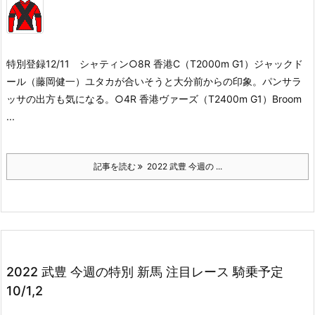
特別登録12/11 シャティン○8R 香港C
（T2000m G1）ジャックド
ール
（藤岡健一）ユタカが合いそうと大分前からの印象。パンサラ
ッサの出方も気になる。○4R 香港ヴァーズ
（T2400m G1）Broom
...
記事を読む
2022 武豊 今週の ...
2022 武豊 今週の特別 新馬 注目レース 騎乗予定
10/1,2