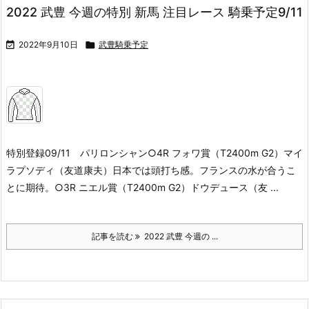
2022 武豊 今週の特別 新馬 注目レース 騎乗予定9/11

2022年9月10日

武豊騎乗予定
特別登録09/11 パリロンシャン○4R フォワ賞
（T2400m G2）マイ
ラプソディ
（友道康夫）日本では頭打ち感。フランスの水が合うこ
とに期待。○3R ニエル賞
（T2400m G2）ドウデュース
（友 ...
記事を読む
2022 武豊 今週の ...