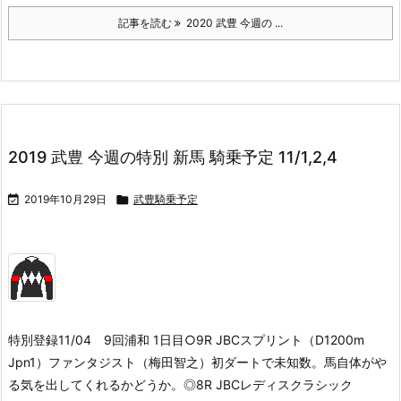
記事を読む
2020 武豊 今週の ...
2019 武豊 今週の特別 新馬 騎乗予定 11/1,2,4

2019年10月29日

武豊騎乗予定
特別登録11/04 9回浦和 1日目○9R JBCスプリント
（D1200m
Jpn1）ファンタジスト
（梅田智之）初ダートで未知数。馬自体がや
る気を出してくれるかどうか。◎8R JBCレディスクラシック