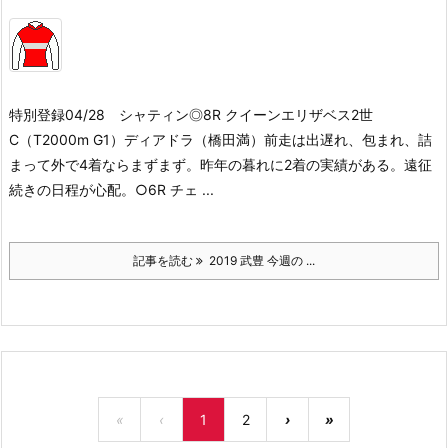
特別登録04/28 シャティン◎8R クイーンエリザベス2世
C
（T2000m G1）ディアドラ
（橋田満）前走は出遅れ、包まれ、詰
まって外で4着ならまずまず。昨年の暮れに2着の実績がある。遠征
続きの日程が心配。○6R チェ ...
記事を読む
2019 武豊 今週の ...
«
‹
1
2
›
»