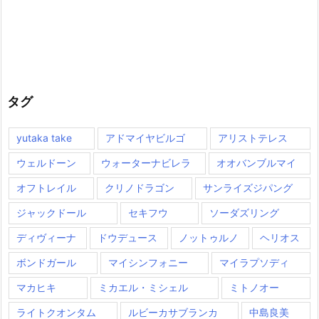
タグ
yutaka take
アドマイヤビルゴ
アリストテレス
ウェルドーン
ウォーターナビレラ
オオバンブルマイ
オフトレイル
クリノドラゴン
サンライズジパング
ジャックドール
セキフウ
ソーダズリング
ディヴィーナ
ドウデュース
ノットゥルノ
ヘリオス
ボンドガール
マイシンフォニー
マイラプソディ
マカヒキ
ミカエル・ミシェル
ミトノオー
ライトクオンタム
ルビーカサブランカ
中島良美