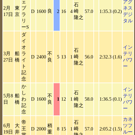
ェ
アグ
石
2月
東
ブ
ネス
良
崎
D
1600
2
16
4
57.0
1:35.3
(0.2)
17日
京
ラ
デジ
隆之
リ
タル
ーS
ダ
イ
オ
イン
石
3月
船
ラ
不
テリ
崎
D
2400
5
13
1
56.0
2:32.3
(1.6)
27日
橋
イ
良
パワ
隆之
ト
ー
記
念
か
イン
し
石
5月8
船
不
テリ
わ
D
1600
1
12
1
崎
58.0
1:36.5
(0.1)
日
橋
良
パワ
記
隆之
ー
念
カネ
帝
石
6月
大
稍
ツフ
王
崎
D
2000
8
15
1
57.0
2:05.2
(1.5)
19日
井
重
ルー
賞
隆之