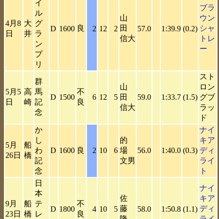
イ
ブラ
ル
山
ウン
4月8
大
グ
良
田
シャ
D
1600
2
12
2
57.0
1:39.9
(0.2)
日
井
ラ
信大
トレ
ン
ー
プ
リ
スト
群
山
ロン
5月5
高
馬
不
D
1500
6
12
5
田
59.0
1:33.7
(1.5)
グブ
日
崎
記
良
信大
ラッ
念
ド
か
ナイ
し
的
キア
5月
船
わ
D
1600
良
2
10
6
場
56.0
1:40.0
(0.3)
ディ
26日
橋
記
文男
ライ
念
ト
日
ナイ
本
佐
キア
9月
船
テ
不
藤
ディ
D
1800
4
10
5
58.0
1:50.8
(1.1)
23日
橋
レ
良
隆
ライ