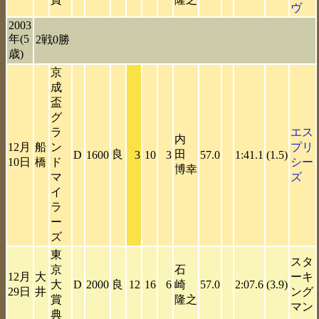
ヴ
2003
年(5
2戦0勝
歳)
京
成
盃
グ
ラ
エス
内
12月
船
ン
プリ
良
田
D
1600
3
10
3
57.0
1:41.1
(1.5)
10日
橋
ド
シー
博幸
マ
ズ
イ
ラ
ー
ズ
東
スタ
京
石
12月
大
ーキ
大
D
2000
良
12
16
6
崎
57.0
2:07.6
(3.9)
29日
井
ング
賞
隆之
マン
典