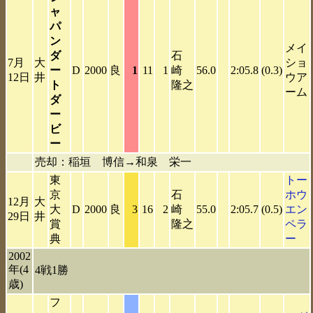
ャ
パ
ン
メイ
ダ
石
7月
大
ショ
ー
D
2000
良
1
11
1
崎
56.0
2:05.8
(0.3)
12日
井
ウア
ト
隆之
ーム
ダ
ー
ビ
ー
売却：稲垣 博信→和泉 栄一
東
トー
京
石
ホウ
12月
大
大
D
2000
良
3
16
2
崎
55.0
2:05.7
(0.5)
エン
29日
井
賞
隆之
ペラ
典
ー
2002
年(4
4戦1勝
歳)
フ