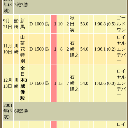
年(3
3戦3勝
歳)
秋
ゴー
9月
船
新
D
1000
良
1
10
2
田
53.0
1:00.8
(0.5)
ルド
21日
橋
馬
実
ワン
山
ロイ
茶
石
ヤル
11月
川
花
D
1500
良
1
8
2
崎
54.0
1:36.1
(0.2)
エン
10日
崎
特
隆之
デバ
別
ー
全
ロイ
日
石
ヤル
12月
川
本3
良
崎
エン
D
1600
1
13
7
54.0
1:42.6
(0.0)
13日
崎
歳
隆之
デバ
優
ー
駿
2001
年(3
6戦5勝
歳)
ロイ