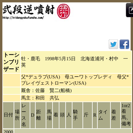
トーシ
牡・鹿毛 1998年5月15日 北海道浦河・村中 一
ンブリ
英
ザード
父*デュラブ(USA) 母ユーワトップレディ 母父*
ブレイヴェストローマン(USA)
厩舎：佐藤 賢二(船橋)
馬主：和田 共弘
レ
1or2
着
場
ー
距
馬
騎
タイ
着
日付
着
頭
人
斤
D
R
馬、
所
ス
離
場
手
ム
差
備考
名
2000