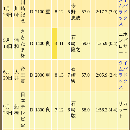
川
今
ムパ
1月
川
崎
D
2100
重
8
12
5
野
57.0
2:17.2
(3.0)
ラド
26日
崎
記
忠成
ック
念
ス
さ
ニホ
き
石
5月
浦
ンピ
た
D
1400
良
3
11
8
崎
59.0
1:25.9
(0.4)
18日
和
ロサ
ま
隆之
ート
杯
タイ
帝
石
ムパ
6月
大
王
D
2000
重
8
13
7
崎
57.0
2:05.9
(2.4)
ラド
29日
井
賞
駿
ック
ス
日
本
石
サカ
9月
船
テ
良
崎
ラー
D
1800
7
12
6
58.0
1:56.2
(4.4)
23日
橋
レ
駿
ト
ビ
盃