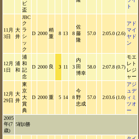
ビ
ト
盃
JBC
ク
アド
佐
ラ
11月
大
稍
マイ
D
2000
8
13
8
藤
57.0
2:05.0
(2.6)
シ
3日
井
重
ヤド
隆
ッ
ン
ク
浦
モエ
内
12月
浦
和
レト
良
田
D
2000
3
11
3
58.0
2:07.8
(0.7)
1日
和
記
レジ
博幸
念
ャー
東
アジ
京
今
ュデ
12月
大
大
D
2000
重
5
14
8
野
57.0
2:03.6
(1.0)
ィミ
29日
井
賞
忠成
ツオ
典
ー
2005
年(7
5戦0勝
歳)
タイ