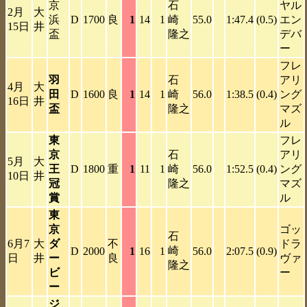
京
石
ヤル
2月
大
浜
D
1700
良
1
14
1
崎
55.0
1:47.4
(0.5)
エン
15日
井
盃
隆之
デバ
ー
フレ
羽
石
アリ
4月
大
田
D
1600
良
1
14
1
崎
56.0
1:38.5
(0.4)
ング
16日
井
盃
隆之
マズ
ル
東
フレ
京
石
アリ
5月
大
王
D
1800
重
1
11
1
崎
56.0
1:52.5
(0.4)
ング
10日
井
冠
隆之
マズ
賞
ル
東
京
ゴッ
石
6月7
大
ダ
不
ドラ
崎
D
2000
1
16
1
56.0
2:07.5
(0.9)
日
井
ー
良
ヴァ
隆之
ビ
ー
ー
ジ