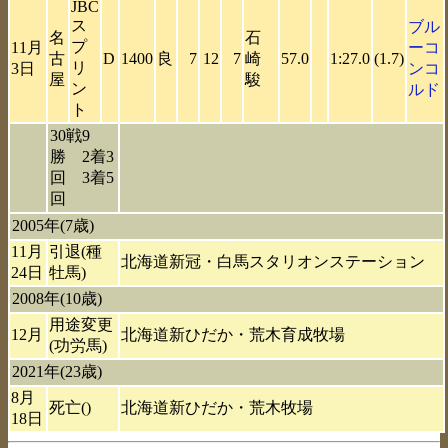
JBC
ス
ブル
名
石
プ
11月
ーコ
古
D
1400
良
7
12
7
崎
57.0
1:27.0
(1.7)
リ
3日
ンコ
屋
駿
ン
ルド
ト
30戦9
勝 2着3
回 3着5
回
2005年(7歳)
11月
引退(種
北海道新冠・白馬スタリオンステーション
24日
牡馬)
2008年(10歳)
用途変更
12月
北海道新ひだか・荒木育成牧場
(功労馬)
2021年(23歳)
8月
死亡()
北海道新ひだか・荒木牧場
18日