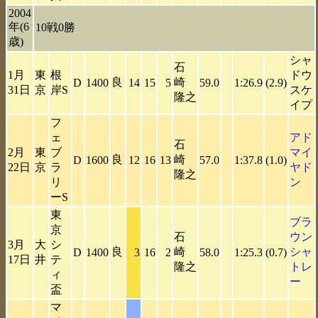
2004
年(6
10戦0勝
歳)
シャ
石
1月
東
根
ドウ
良
崎
D
1400
14
15
5
59.0
1:26.9
(2.9)
31日
京
岸S
スケ
隆之
イプ
フ
ェ
アド
石
2月
東
ブ
マイ
良
崎
D
1600
12
16
13
57.0
1:37.8
(1.0)
22日
京
ラ
ヤド
隆之
リ
ン
ーS
東
ブラ
京
石
ウン
3月
大
シ
良
崎
シャ
D
1400
3
16
2
58.0
1:25.3
(0.7)
17日
井
テ
隆之
トレ
ィ
ー
盃
マ