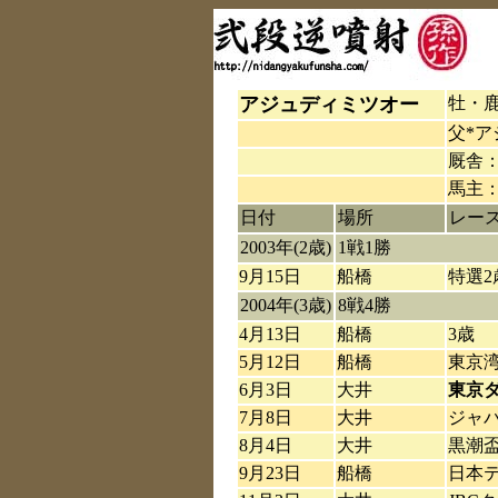
アジュディミツオー
牡・鹿
父*ア
厩舎：
馬主
日付
場所
レー
2003年(2歳)
1戦1勝
9月15日
船橋
特選2
2004年(3歳)
8戦4勝
4月13日
船橋
3歳
5月12日
船橋
東京湾
6月3日
大井
東京
7月8日
大井
ジャ
8月4日
大井
黒潮
9月23日
船橋
日本