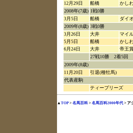
12月29日
船橋
かし
2008年(7歳)
1戦0勝
3月5日
船橋
ダイ
2009年(8歳)
3戦0勝
3月26日
大井
マイ
5月5日
船橋
かし
6月24日
大井
帝王
27戦10勝 2着5回 
2009年(8歳)
11月20日
引退(種牡馬)
代表産駒
ティープリーズ
▲
TOP
>
名馬百科
>
名馬百科2000年代
> 