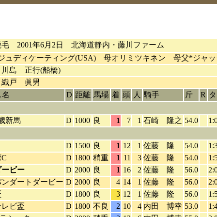
毛 2001年6月2日 北海道静内・藤川ファーム
ジュディケーティング(USA) 母オリミツキネン 母父*ジャッジ
川島 正行(船橋)
：織戸 眞男
ス名
D
距離
馬場
着
頭
人
騎手
斤
R
タ
歳新馬
D
1000
良
1
7
1
石崎 隆之
54.0
1:
D
1500
良
1
12
1
佐藤 隆
54.0
1:
C
D
1800
稍重
1
11
3
佐藤 隆
54.0
1:
ダービー
D
2000
良
1
16
2
佐藤 隆
56.0
2:
パンダートダービー
D
2000
良
4
14
1
佐藤 隆
56.0
2:
盃
D
1800
良
3
12
1
佐藤 隆
56.0
1:
テレビ盃
D
1800
不良
2
10
4
内田 博幸
53.0
1: