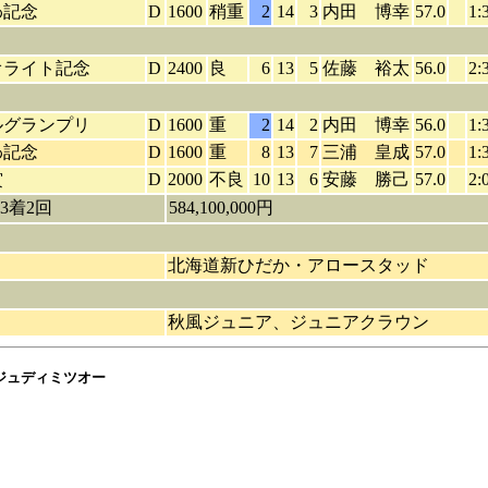
わ記念
D
1600
稍重
2
14
3
内田 博幸
57.0
1:
オライト記念
D
2400
良
6
13
5
佐藤 裕太
56.0
2:
ルグランプリ
D
1600
重
2
14
2
内田 博幸
56.0
1:
わ記念
D
1600
重
8
13
7
三浦 皇成
57.0
1:
賞
D
2000
不良
10
13
6
安藤 勝己
57.0
2:
3着2回
584,100,000円
北海道新ひだか・アロースタッド
秋風ジュニア、ジュニアクラウン
アジュディミツオー