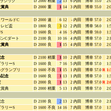
クラシック
D
2000
稍重
2
13
6
内田 博幸
55.0
2:
大賞典
D
2000
重
1
14
3
内田 博幸
55.0
2:
イワールドC
D
2000
速
6
12
-
内田 博幸
57.0
2:
テレビ盃
D
1800
良
3
12
2
内田 博幸
58.0
1:
S
D
1600
良
4
16
5
内田 博幸
59.0
1:
パンCダート
D
2100
良
10
16
4
内田 博幸
57.0
2:
大賞典
D
2000
良
1
15
4
内田 博幸
57.0
2:
記念
D
2100
稍重
1
10
2
内田 博幸
57.0
2:
ラリーS
D
1600
良
7
16
5
内田 博幸
57.0
1:
ルグランプリ
D
1600
不良
1
15
1
内田 博幸
57.0
R
1:
わ記念
D
1600
良
1
13
1
内田 博幸
57.0
1:
賞
D
2000
良
1
13
2
内田 博幸
57.0
R
2:
大賞典
D
2000
稍重
5
13
1
内田 博幸
57.0
2:
記念
D
2100
良
2
13
2
内田 博幸
57.0
2:
ラリーS
D
1600
不良
14
16
7
内田 博幸
57.0
1: