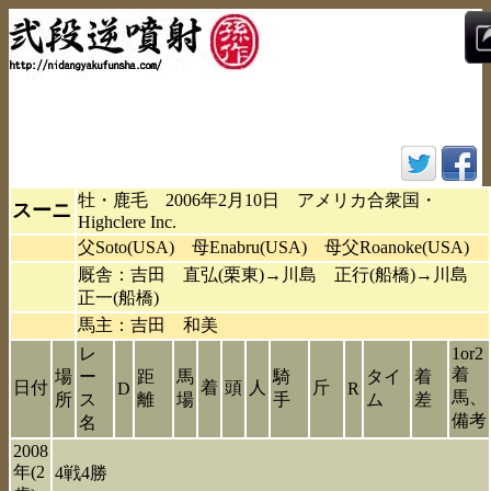
牡・鹿毛 2006年2月10日 アメリカ合衆国・
スーニ
Highclere Inc.
父Soto(USA) 母Enabru(USA) 母父Roanoke(USA)
厩舎：吉田 直弘(栗東)→川島 正行(船橋)→川島
正一(船橋)
馬主：吉田 和美
レ
1or2
着
場
ー
距
馬
騎
タイ
着
日付
着
頭
人
斤
D
R
馬、
所
ス
離
場
手
ム
差
備考
名
2008
年(2
4戦4勝