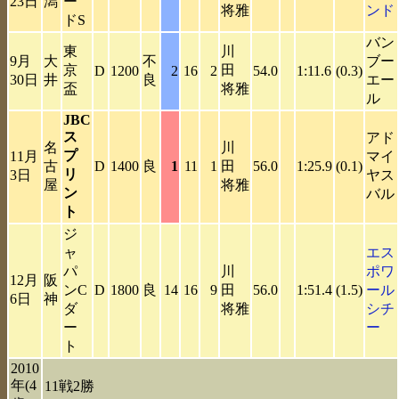
23日
潟
ー
将雅
ンド
ドS
バン
東
川
9月
大
不
ブー
京
田
D
1200
2
16
2
54.0
1:11.6
(0.3)
30日
井
良
エー
盃
将雅
ル
JBC
ス
アド
名
川
プ
11月
マイ
古
D
1400
良
1
11
1
田
56.0
1:25.9
(0.1)
リ
3日
ヤス
屋
将雅
ン
バル
ト
ジ
ャ
エス
パ
川
ポワ
12月
阪
ンC
D
1800
良
14
16
9
田
56.0
1:51.4
(1.5)
ール
6日
神
ダ
将雅
シチ
ー
ー
ト
2010
年(4
11戦2勝