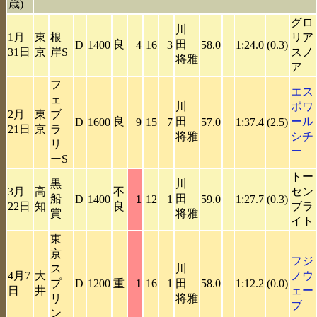
歳)
グロ
川
1月
東
根
リア
良
田
D
1400
4
16
3
58.0
1:24.0
(0.3)
31日
京
岸S
スノ
将雅
ア
フ
エス
ェ
川
ポワ
2月
東
ブ
良
田
ール
D
1600
9
15
7
57.0
1:37.4
(2.5)
21日
京
ラ
将雅
シチ
リ
ー
ーS
トー
黒
川
3月
高
不
セン
船
田
D
1400
1
12
1
59.0
1:27.7
(0.3)
22日
知
良
ブラ
賞
将雅
イト
東
京
フジ
ス
川
4月7
大
ノウ
プ
D
1200
重
1
16
1
田
58.0
1:12.2
(0.0)
日
井
ェー
リ
将雅
ブ
ン