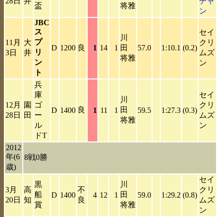
28日
井
チャ
盃
将雅
ン
JBC
ス
セイ
川
プ
11月
大
クリ
D
1200
良
1
14
1
田
57.0
1:10.1
(0.2)
リ
3日
井
ムズ
将雅
ン
ン
ト
兵
庫
セイ
川
12月
園
ゴ
クリ
良
田
D
1400
1
11
1
59.5
1:27.3
(0.3)
28日
田
ー
ムズ
将雅
ル
ン
ドT
2012
年(6
8戦0勝
歳)
セイ
黒
川
3月
高
不
クリ
船
田
D
1400
4
12
1
59.0
1:29.2
(0.8)
20日
知
良
ムズ
賞
将雅
ン