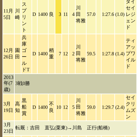
タイ
ス
川
セイ
プ
11月
川
D
1400
良
3
11
4
田
57.0
1:27.6
(1.0)
レジ
リ
5日
崎
将雅
ェン
ン
ド
ト
兵
ティ
庫
川
アッ
12月
園
ゴ
稍
田
プワ
D
1400
7
12
2
59.5
1:27.8
(1.4)
26日
田
ー
重
将雅
イル
ル
ド
ドT
2013
年(7
3戦0勝
歳)
セイ
黒
川
3月
高
不
クリ
船
田
D
1400
10
12
5
59.0
1:29.7
(2.4)
19日
知
良
ムズ
賞
将雅
ン
3月
転厩：吉田 直弘(栗東)→川島 正行(船橋)
23日