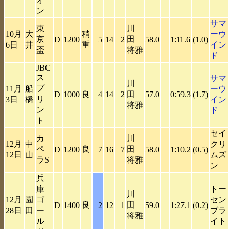
ン
サマ
東
川
10月
大
稍
ーウ
京
田
D
1200
5
14
2
58.0
1:11.6
(1.0)
6日
井
重
イン
盃
将雅
ド
JBC
ス
サマ
川
プ
11月
船
ーウ
D
1000
良
4
14
2
田
57.0
0:59.3
(1.7)
リ
3日
橋
イン
将雅
ン
ド
ト
セイ
カ
川
12月
中
クリ
ペ
良
田
D
1200
7
16
7
58.0
1:10.2
(0.5)
12日
山
ムズ
ラS
将雅
ン
兵
庫
トー
川
12月
園
ゴ
セン
良
田
D
1400
2
12
1
59.0
1:27.1
(0.2)
28日
田
ー
ブラ
将雅
ル
イト