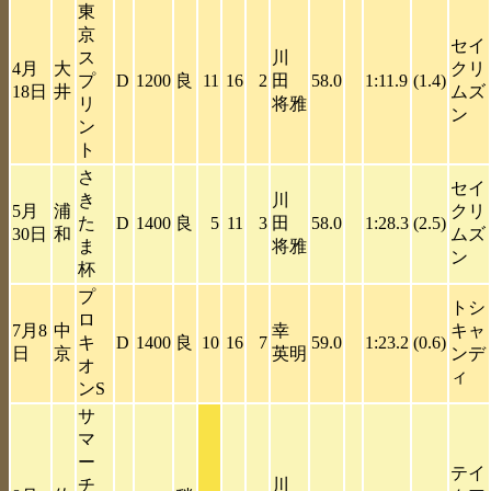
東
京
セイ
ス
川
4月
大
クリ
プ
D
1200
良
11
16
2
田
58.0
1:11.9
(1.4)
18日
井
ムズ
リ
将雅
ン
ン
ト
さ
セイ
き
川
5月
浦
クリ
た
D
1400
良
5
11
3
田
58.0
1:28.3
(2.5)
30日
和
ムズ
ま
将雅
ン
杯
プ
トシ
ロ
7月8
中
幸
キャ
キ
D
1400
良
10
16
7
59.0
1:23.2
(0.6)
日
京
英明
ンデ
オ
ィ
ンS
サ
マ
ー
テイ
チ
川