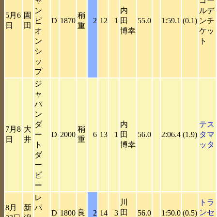
ャ
ゴー
ン
内
ルデ
5月6
園
稍
ピ
D
1870
2
12
1
田
55.0
1:59.1
(0.1)
ンチ
日
田
重
オ
博幸
ケッ
ン
ト
シ
ッ
プ
ジ
ャ
パ
ン
ダ
内
テス
7月8
大
稍
ー
D
2000
6
13
1
田
56.0
2:06.4
(1.9)
タマ
日
井
重
ト
博幸
ッタ
ダ
ー
ビ
ー
レ
川
トラ
8月
新
パ
良
田
ンセ
D
1800
2
14
3
56.0
1:50.0
(0.5)