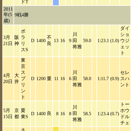
ドT
2011
年(5
9戦4勝
歳)
ダイ
ポ
川
ショ
3月
阪
ラ
不
D
1400
13
16
9
田
59.0
1:23.1
(1.0)
ウジ
21日
神
リ
良
将雅
ェッ
スS
ト
東
京
ス
川
セレ
4月
大
プ
D
1200
重
11
16
6
田
58.0
1:11.7
(0.9)
スハ
20日
井
リ
将雅
ント
ン
ト
トー
川
5月
京
栗
ホウ
良
田
D
1400
8
16
8
58.5
1:23.4
(0.7)
15日
都
東S
ドル
将雅
チェ
さ