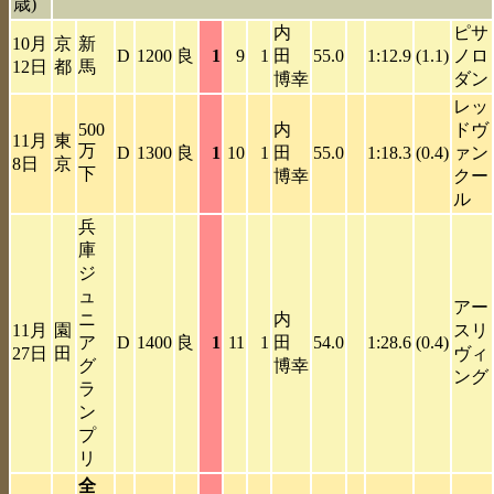
歳)
内
ピサ
10月
京
新
D
1200
良
1
9
1
田
55.0
1:12.9
(1.1)
ノロ
12日
都
馬
博幸
ダン
レッ
500
内
ドヴ
11月
東
万
D
1300
良
1
10
1
田
55.0
1:18.3
(0.4)
ァン
8日
京
下
博幸
クー
ル
兵
庫
ジ
ュ
アー
ニ
内
11月
園
スリ
ア
D
1400
良
1
11
1
田
54.0
1:28.6
(0.4)
27日
田
ヴィ
グ
博幸
ング
ラ
ン
プ
リ
全