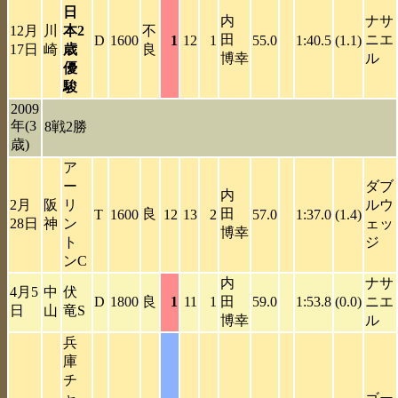
日
内
ナサ
12月
川
本2
不
田
ニエ
D
1600
1
12
1
55.0
1:40.5
(1.1)
17日
崎
歳
良
博幸
ル
優
駿
2009
年(3
8戦2勝
歳)
ア
ー
ダブ
内
2月
阪
リ
ルウ
良
田
T
1600
12
13
2
57.0
1:37.0
(1.4)
28日
神
ン
ェッ
博幸
ト
ジ
ンC
内
ナサ
4月5
中
伏
D
1800
良
1
11
1
田
59.0
1:53.8
(0.0)
ニエ
日
山
竜S
博幸
ル
兵
庫
チ