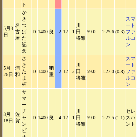
ト
か
き
スマ
名
つ
川
ート
5月3
古
ば
D
1400
良
2
12
1
田
59.0
1:25.6
(0.3)
ファ
日
屋
た
将雅
ルコ
記
ン
念
さ
スマ
き
川
ート
5月
浦
稍
た
D
1400
2
12
2
田
59.0
1:27.0
(0.8)
ファ
26日
和
重
ま
将雅
ルコ
杯
ン
サ
マ
ー
チ
川
セレ
8月
佐
ャ
D
1400
良
4
12
1
田
59.0
1:27.5
(1.1)
スハ
18日
賀
ン
将雅
ント
ピ
オ