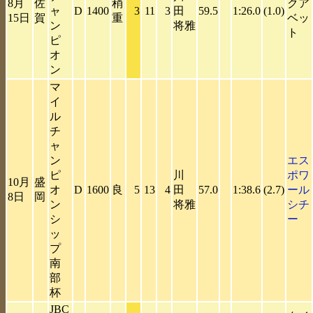
8月
佐
稍
クア
ャ
D
1400
3
11
3
田
59.5
1:26.0
(1.0)
15日
賀
重
ベッ
ン
将雅
ト
ピ
オ
ン
マ
イ
ル
チ
ャ
ン
エス
ピ
川
ポワ
10月
盛
オ
D
1600
良
5
13
4
田
57.0
1:38.6
(2.7)
ール
8日
岡
ン
将雅
シチ
シ
ー
ッ
プ
南
部
杯
JBC