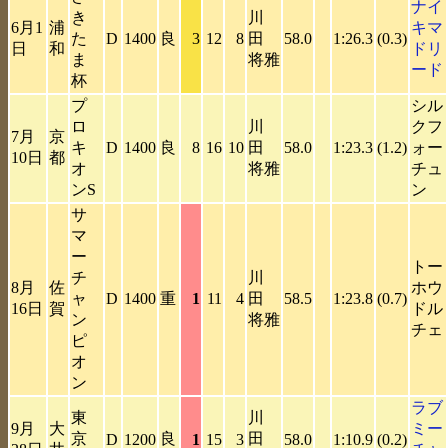
ナイ
き
川
6月1
浦
キマ
た
D
1400
良
3
12
8
田
58.0
1:26.3
(0.3)
日
和
ドリ
ま
将雅
ード
杯
プ
シル
ロ
川
クフ
7月
京
キ
D
1400
良
8
16
10
田
58.0
1:23.3
(1.2)
ォー
10日
都
オ
将雅
チュ
ンS
ン
サ
マ
ー
トー
チ
川
8月
佐
ホウ
ャ
D
1400
重
1
11
4
田
58.5
1:23.8
(0.7)
16日
賀
ドル
ン
将雅
チェ
ピ
オ
ン
ラブ
東
川
9月
大
ミー
京
良
田
D
1200
1
15
3
58.0
1:10.9
(0.2)