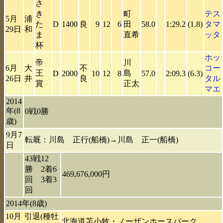
さ
き
町
テス
5月
浦
た
D
1400
良
9
12
6
田
58.0
1:29.2
(1.8)
タマ
29日
和
ま
直希
ッタ
杯
ホッ
帝
川
6月
大
不
コー
王
島
D
2000
10
12
8
57.0
2:09.3
(6.3)
26日
井
良
タル
賞
正太
マエ
2014
年(8
0戦0勝
歳)
9月7
転厩：川島 正行(船橋)→川島 正一(船橋)
日
43戦12
勝 2着6
469,676,000円
回 3着3
回
2014年(8歳)
10月
引退(種牡
北海道苫小牧・ノーザンホースパーク