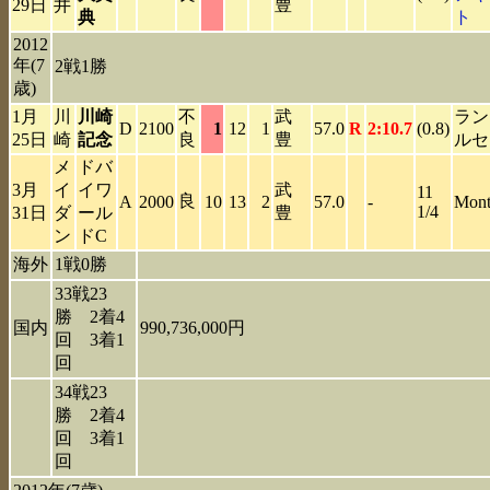
29日
井
豊
典
ト
2012
年(7
2戦1勝
歳)
1月
川
川崎
不
武
ラン
D
2100
1
12
1
57.0
R
2:10.7
(0.8)
25日
崎
記念
良
豊
ルセ
メ
ドバ
3月
イ
イワ
武
11
良
A
2000
10
13
2
57.0
-
Mont
1/4
31日
ダ
ール
豊
ン
ドC
海外
1戦0勝
33戦23
勝 2着4
国内
990,736,000円
回 3着1
回
34戦23
勝 2着4
回 3着1
回