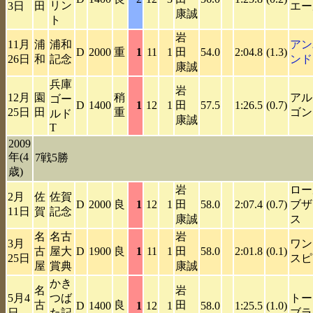
リン
3日
田
エー
康誠
ト
岩
11月
浦
浦和
アン
D
2000
重
1
11
1
田
54.0
2:04.8
(1.3)
26日
和
記念
ンド
康誠
兵庫
岩
12月
園
稍
アル
ゴー
D
1400
1
12
1
田
57.5
1:26.5
(0.7)
25日
田
重
ゴン
ルド
康誠
T
2009
年(4
7戦5勝
歳)
岩
ロー
2月
佐
佐賀
D
2000
良
1
12
1
田
58.0
2:07.4
(0.7)
ブザ
11日
賀
記念
康誠
ス
名
名古
岩
3月
ワン
古
屋大
D
1900
良
1
11
1
田
58.0
2:01.8
(0.1)
25日
スピ
屋
賞典
康誠
かき
名
岩
5月4
つば
トー
古
良
田
D
1400
1
12
1
58.0
1:25.5
(1.0)
日
た記
ブラ