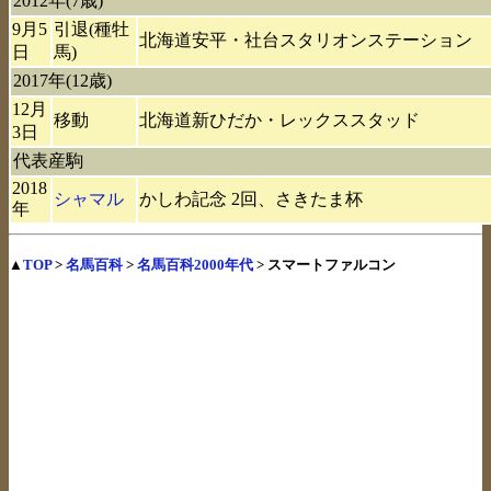
2012年(7歳)
9月5
引退(種牡
北海道安平・社台スタリオンステーション
日
馬)
2017年(12歳)
12月
移動
北海道新ひだか・レックススタッド
3日
代表産駒
2018
シャマル
かしわ記念 2回、さきたま杯
年
▲
TOP
>
名馬百科
>
名馬百科2000年代
> スマートファルコン