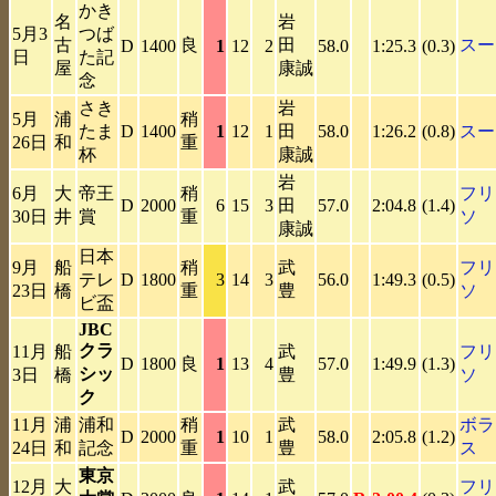
かき
名
岩
5月3
つば
古
良
田
スー
D
1400
1
12
2
58.0
1:25.3
(0.3)
日
た記
屋
康誠
念
さき
岩
5月
浦
稍
たま
D
1400
1
12
1
田
58.0
1:26.2
(0.8)
スー
26日
和
重
杯
康誠
岩
6月
大
帝王
稍
フリ
D
2000
6
15
3
田
57.0
2:04.8
(1.4)
30日
井
賞
重
ソ
康誠
日本
9月
船
稍
武
フリ
テレ
D
1800
3
14
3
56.0
1:49.3
(0.5)
23日
橋
重
豊
ソ
ビ盃
JBC
クラ
11月
船
武
フリ
D
1800
良
1
13
4
57.0
1:49.9
(1.3)
シッ
3日
橋
豊
ソ
ク
11月
浦
浦和
稍
武
ボラ
D
2000
1
10
1
58.0
2:05.8
(1.2)
24日
和
記念
重
豊
ス
東京
12月
大
武
フリ