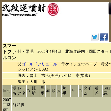
スマー
トファ
牡・栗毛 2005年4月4日 北海道静内・岡田スタッ
ルコン
父
ゴールドアリュール
母ケイシュウハーブ 母父*
シッピアン(USA)
厩舎：畠山 吉宏(美浦)→小崎 憲(栗東)
馬主：大川 徹
場
レー
距
馬
騎
タイ
着
1or
日付
着
頭
人
斤
D
R
所
ス名
離
場
手
ム
差
馬、
2007
年(2
3戦2勝
歳)