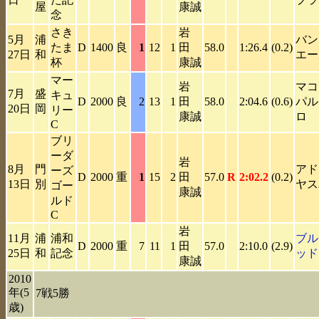
屋
康誠
念
さき
岩
5月
浦
バン
たま
D
1400
良
1
12
1
田
58.0
1:26.4
(0.2)
27日
和
エー
杯
康誠
マー
岩
マコ
7月
盛
キュ
D
2000
良
2
13
1
田
58.0
2:04.6
(0.6)
パル
20日
岡
リー
康誠
ロ
C
ブリ
ーダ
岩
8月
門
アド
ーズ
D
2000
重
1
15
2
田
57.0
R
2:02.2
(0.2)
13日
別
ヤス
ゴー
康誠
ルド
C
岩
11月
浦
浦和
ブル
D
2000
重
7
11
1
田
57.0
2:10.0
(2.9)
25日
和
記念
ッド
康誠
2010
年(5
7戦5勝
歳)