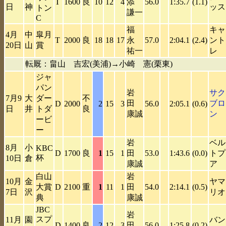
T
1600
良
10
12
4
添
56.0
1:35.7
(1.1)
日
神
ッス
トン
謙一
C
福
キャ
4月
中
皐月
T
2000
良
18
18
17
永
57.0
2:04.1
(2.4)
ント
20日
山
賞
祐一
レ
転厩：畠山 吉宏(美浦)→小崎 憲(栗東)
ジャ
パン
岩
サク
7月9
大
ダー
不
田
ブロ
D
2000
2
15
3
56.0
2:05.1
(0.6)
日
井
トダ
良
康誠
ン
ービ
ー
岩
ベル
8月
小
KBC
D
1700
良
1
15
1
田
53.0
1:43.6
(0.0)
トプ
杯
10日
倉
康誠
ア
白山
岩
10月
金
ヤマ
大賞
D
2100
重
1
11
1
田
54.0
2:14.1
(0.5)
7日
沢
リオ
典
康誠
JBC
岩
スプ
11月
園
バン
D
1400
良
2
12
3
田
56.0
1:25.8
(0.2)