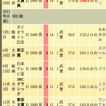
大賞
D
2000
良
1
14
1
57.0
R
2:00.4
(0.3)
29日
井
豊
ソ
典
2011
年(6
5戦5勝
歳)
ダイ
カキ
5月2
船
オラ
武
良
タロ
D
2400
1
14
1
56.0
2:33.2
(1.6)
日
橋
イト
豊
ル
記念
エス
6月
大
帝王
武
D
2000
良
1
11
1
57.0
2:01.1
(1.8)
ール
29日
井
賞
豊
ー
日本
9月
船
武
テレ
D
1800
重
1
12
1
58.0
1:50.6
(0.7)
フリ
23日
橋
豊
ビ盃
JBC
クラ
11月
大
武
トラ
D
2000
良
1
12
1
57.0
2:02.1
(0.2)
シッ
3日
井
豊
ンド
ク
東京
ワン
12月
大
武
大賞
D
2000
良
1
12
1
57.0
2:01.8
(0.0)
アキ