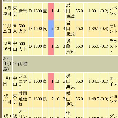
岩
10月
東
シベ
新馬
D
1600
重
1
14
1
田
55.0
1:39.1
(0.2)
28日
京
ンケ
康誠
岩
11月
東
セレ
500
D
1600
良
2
13
3
田
55.0
1:39.1
(0.4)
万下
25日
京
ント
康誠
後
ラッ
12月
中
500
D
1800
良
1
15
3
藤
55.0
1:55.6
(0.1)
スト
万下
16日
山
浩輝
ト
2008
年(3
10戦5勝
歳)
横
ジュ
1月6
中
オー
T
1600
良
1
13
5
山
56.0
1:34.1
(0.1)
ニア
日
山
イス
C
典弘
共同
横
2月
東
ショ
通信
T
1800
良
7
16
2
山
56.0
1:48.5
(0.9)
11日
京
ンア
杯
典弘
アー
池
3月1
阪
ダン
リン