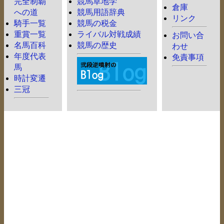
完全制覇
競馬草地学
倉庫
への道
競馬用語辞典
リンク
騎手一覧
競馬の税金
重賞一覧
ライバル対戦成績
お問い合
名馬百科
競馬の歴史
わせ
年度代表
免責事項
馬
時計変遷
三冠