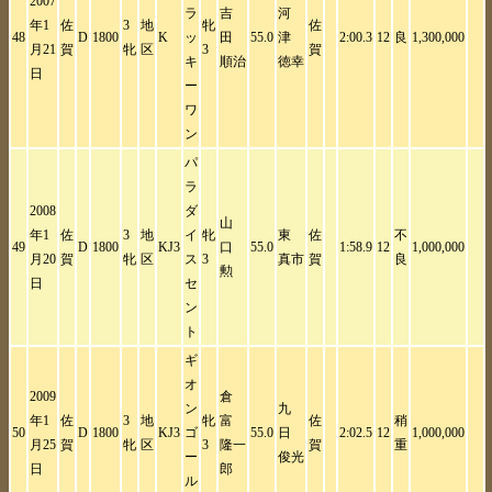
2007
ラ
吉
河
年1
佐
3
地
牝
佐
48
D
1800
K
ッ
田
55.0
津
2:00.3
12
良
1,300,000
月21
賀
牝
区
3
賀
キ
順治
徳幸
日
ー
ワ
ン
パ
ラ
2008
ダ
山
年1
佐
3
地
イ
牝
東
佐
不
49
D
1800
KJ3
口
55.0
1:58.9
12
1,000,000
月20
賀
牝
区
ス
3
真市
賀
良
勲
日
セ
ン
ト
ギ
オ
2009
倉
ン
九
年1
佐
3
地
牝
富
佐
稍
50
D
1800
KJ3
ゴ
55.0
日
2:02.5
12
1,000,000
月25
賀
牝
区
3
隆一
賀
重
ー
俊光
日
郎
ル