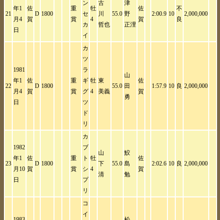
ン
古
津
年1
佐
重
牡
佐
不
21
D
1800
セ
川
55.0
野
2:00.9
10
2,000,000
月4
賀
賞
4
賀
良
カ
哲也
正浬
日
イ
カ
ツ
1981
ラ
山
年1
佐
重
ギ
牡
東
佐
22
D
1800
55.0
田
1:57.9
10
良
2,000,000
月4
賀
賞
グ
4
美義
賀
勇
日
ツ
ド
リ
カ
1982
ブ
山
鮫
年1
佐
重
ト
牡
佐
23
D
1800
下
55.0
島
2:02.6
10
良
2,000,000
月10
賀
賞
シ
4
賀
清
勉
日
プ
リ
コ
イ
1983
松