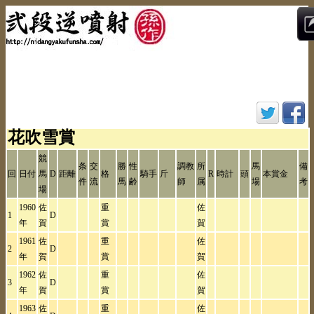
花吹雪賞
競
条
交
勝
性
調教
所
馬
備
回
日付
馬
D
距離
格
騎手
斤
R
時計
頭
本賞金
件
流
馬
齢
師
属
場
考
場
1960
佐
重
佐
1
D
年
賀
賞
賀
1961
佐
重
佐
2
D
年
賀
賞
賀
1962
佐
重
佐
3
D
年
賀
賞
賀
1963
佐
重
佐