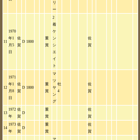
リ
ー
2
着
1970
ケ
年1
佐
重
ン
佐
11
D
1800
月5
賀
賞
シ
賀
日
エ
イ
ト
マ
1971
ツ
年1
佐
重
牡
佐
12
D
1800
ヤ
月8
賀
賞
4
賀
ン
日
グ
1972
佐
重
佐
13
D
年
賀
賞
賀
1973
佐
重
佐
14
D
年
賀
賞
賀
ア