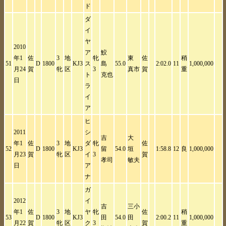
ド
ダ
イ
ヤ
2010
ア
鮫
年1
佐
3
地
牝
東
佐
稍
51
D
1800
KJ3
ス
島
55.0
2:02.0
11
1,000,000
月24
賀
牝
区
3
真市
賀
重
ト
克也
日
ラ
イ
ア
ヒ
2011
シ
吉
大
年1
佐
3
地
ダ
牝
佐
52
D
1800
KJ3
留
54.0
垣
1:58.8
12
良
1,000,000
月23
賀
牝
区
イ
3
賀
孝司
敏夫
日
ア
ナ
ガ
2012
イ
吉
三小
年1
佐
3
地
ヤ
牝
佐
稍
53
D
1800
KJ3
田
54.0
田
2:00.2
11
1,000,000
月22
賀
牝
区
ク
3
賀
重