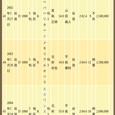
ー
2002
パ
真
山
年1
佐
3
地
ー
牝
佐
不
43
D
1800
K
島
54.0
田
2:02.4
9
2,500,000
月27
賀
牝
区
リ
3
賀
良
正徳
義人
日
タ
ー
ン
メ
モ
2003
リ
北
手
年1
佐
3
地
ア
牝
佐
稍
44
D
1800
K
村
54.0
島
2:04.6
12
2,500,000
月26
賀
牝
区
ル
3
賀
重
欣也
勝利
日
オ
ペ
ラ
エ
ス
ワ
2004
ン
北
手
年1
佐
3
地
牝
佐
稍
45
D
1800
K
ス
村
55.0
島
2:04.0
10
2,000,000
月18
賀
牝
区
3
賀
重