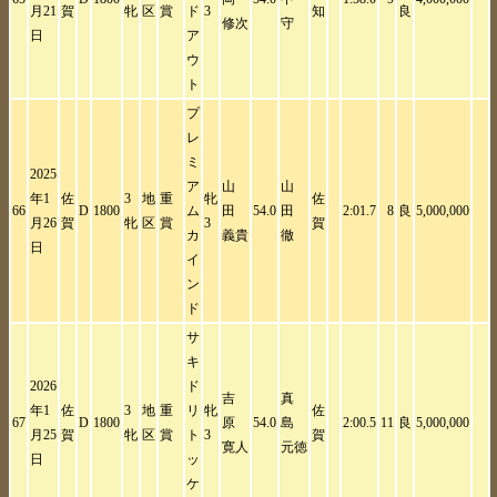
月21
賀
牝
区
賞
ド
3
知
良
修次
守
日
ア
ウ
ト
プ
レ
ミ
2025
ア
山
山
年1
佐
3
地
重
牝
佐
66
D
1800
ム
田
54.0
田
2:01.7
8
良
5,000,000
月26
賀
牝
区
賞
3
賀
カ
義貴
徹
日
イ
ン
ド
サ
キ
2026
ド
吉
真
年1
佐
3
地
重
リ
牝
佐
67
D
1800
原
54.0
島
2:00.5
11
良
5,000,000
月25
賀
牝
区
賞
ト
3
賀
寛人
元徳
日
ッ
ケ