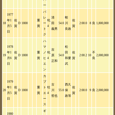
ー
パ
1977
レ
清
蛭
年1
佐
重
牝
佐
18
D
1800
ー
田
54.0
川
2:00.0
8
良
1,800,000
月5
賀
賞
4
賀
ト
義男
良政
日
ク
ハ
1978
マ
松
吉
年1
佐
重
ノ
牝
田
佐
不
19
D
1800
原
54.0
2:00.2
10
2,000,000
月6
賀
賞
ヒ
4
和要
賀
良
正和
日
エ
武
ン
カ
1979
ブ
古
西久
年1
佐
重
ト
牡
佐
20
D
1800
川
55.0
保
2:00.0
9
良
2,000,000
月5
賀
賞
エ
4
賀
哲也
政等
日
ー
ス
ギ
1980