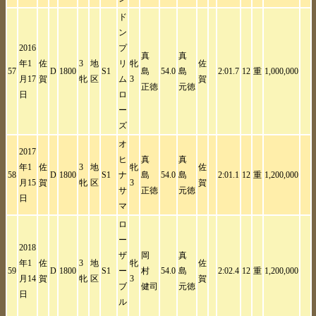
ド
ン
2016
プ
真
真
年1
佐
3
地
リ
牝
佐
57
D
1800
S1
島
54.0
島
2:01.7
12
重
1,000,000
月17
賀
牝
区
ム
3
賀
正徳
元徳
日
ロ
ー
ズ
オ
2017
ヒ
真
真
年1
佐
3
地
牝
佐
58
D
1800
S1
ナ
島
54.0
島
2:01.1
12
重
1,200,000
月15
賀
牝
区
3
賀
サ
正徳
元徳
日
マ
ロ
ー
2018
ザ
岡
真
年1
佐
3
地
牝
佐
59
D
1800
S1
ー
村
54.0
島
2:02.4
12
重
1,200,000
月14
賀
牝
区
3
賀
ブ
健司
元徳
日
ル