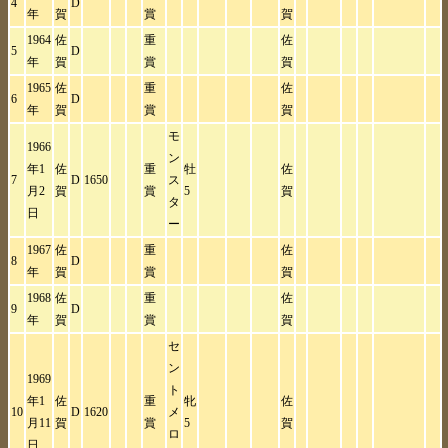
4
D
年
賀
賞
賀
1964
佐
重
佐
5
D
年
賀
賞
賀
1965
佐
重
佐
6
D
年
賀
賞
賀
モ
1966
ン
年1
佐
重
牡
佐
7
D
1650
ス
月2
賀
賞
5
賀
タ
日
ー
1967
佐
重
佐
8
D
年
賀
賞
賀
1968
佐
重
佐
9
D
年
賀
賞
賀
セ
ン
1969
ト
年1
佐
重
牝
佐
10
D
1620
メ
月11
賀
賞
5
賀
ロ
日