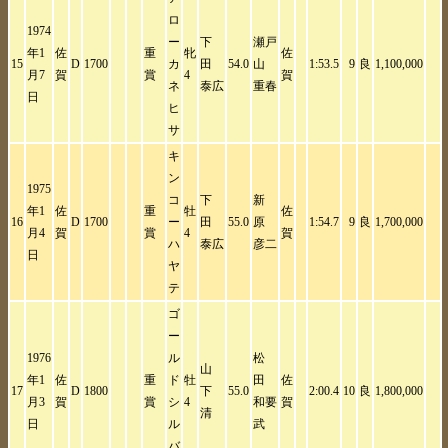
ロ
1974
ー
下
瀬戸
年1
佐
重
牝
佐
15
D
1700
カ
田
54.0
山
1:53.5
9
良
1,100,000
月7
賀
賞
4
賀
ネ
泰広
重春
日
ヒ
サ
キ
ン
1975
コ
下
新
年1
佐
重
牡
佐
16
D
1700
ー
田
55.0
原
1:54.7
9
良
1,700,000
月4
賀
賞
4
賀
ハ
泰広
彦二
日
ヤ
テ
ゴ
ー
1976
ル
松
山
年1
佐
重
ド
牡
田
佐
17
D
1800
下
55.0
2:00.4
10
良
1,800,000
月3
賀
賞
シ
4
和要
賀
清
日
ル
武
バ