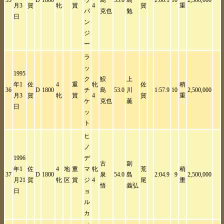
35
D
1800
ウ
島
53.0
島
2:00.1
10
2,500,000
月3
賀
牝
賞
4
賀
重
パ
克也
勉
日
ン
ジ
ー
ラ
ッ
1995
ク
鮫
上
年1
佐
4
重
牝
佐
稍
36
D
1800
チ
島
53.0
川
1:57.9
10
2,500,000
月3
賀
牝
賞
4
賀
重
ケ
克也
薫
日
ッ
ト
ヒ
ノ
1996
デ
古
副
年1
佐
4
地
重
マ
牝
荒
稍
37
D
1800
泉
54.0
島
2:04.9
9
2,500,000
月21
賀
牝
区
賞
ジ
4
尾
重
悟
義弘
日
ョ
ル
カ