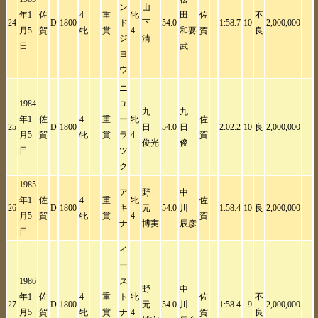
ン
山
年1
佐
4
重
牝
田
佐
不
24
D
1800
ド
下
54.0
1:58.7
10
2,000,000
月5
賀
牝
賞
4
和要
賀
良
ジ
清
日
武
ヨ
ウ
ニ
1984
ユ
九
九
年1
佐
4
重
ー
牝
佐
25
D
1800
日
54.0
日
2:02.2
10
良
2,000,000
月5
賀
牝
賞
ラ
4
賀
俊光
俊
日
ツ
ク
1985
ア
野
中
年1
佐
4
重
牝
佐
26
D
1800
キ
元
54.0
川
1:58.4
10
良
2,000,000
月5
賀
牝
賞
4
賀
ナ
博実
辰彦
日
イ
ー
1986
ス
野
中
年1
佐
4
重
ト
牝
佐
不
27
D
1800
元
54.0
川
1:58.4
9
2,000,000
月5
賀
牝
賞
ナ
4
賀
良