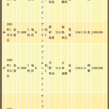
ペ
欣也
勝利
日
ク
タ
ー
2005
ア
西
福
年1
佐
3
地
リ
牝
荒
46
D
1800
K
村
55.0
島
2:04.3
10
良
2,000,000
月16
賀
牝
区
ラ
3
尾
栄喜
幸広
日
ン
ア
ブ
ソ
2006
ル
川
土
年1
佐
3
地
牝
佐
稍
47
D
1800
K
ー
野
55.0
井
2:04.6
11
2,000,000
月22
賀
牝
区
3
賀
重
ト
幸治
道隆
日
ウ
イ
ン
ナ
ン
ブ