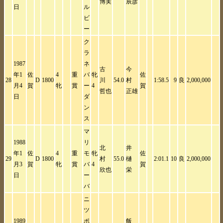
博実
辰彦
日
ル
ビ
ー
ク
ラ
1987
ネ
古
今
年1
佐
4
重
バ
牝
佐
28
D
1800
川
54.0
村
1:58.5
9
良
2,000,000
月4
賀
牝
賞
ー
4
賀
哲也
正雄
日
ダ
ン
ス
マ
1988
リ
北
井
年1
佐
4
重
モ
牝
佐
29
D
1800
村
55.0
樋
2:01.1
10
良
2,000,000
月3
賀
牝
賞
バ
4
賀
欣也
栄
日
ー
バ
ニ
ツ
1989
ポ
飯