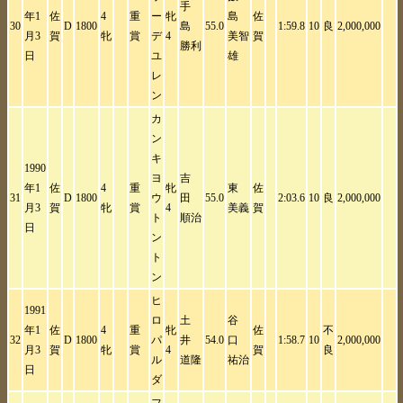
手
年1
佐
4
重
ー
牝
島
佐
30
D
1800
島
55.0
1:59.8
10
良
2,000,000
月3
賀
牝
賞
デ
4
美智
賀
勝利
日
ユ
雄
レ
ン
カ
ン
キ
1990
ヨ
吉
年1
佐
4
重
牝
東
佐
31
D
1800
ウ
田
55.0
2:03.6
10
良
2,000,000
月3
賀
牝
賞
4
美義
賀
ト
順治
日
ン
ト
ン
ヒ
1991
ロ
土
谷
年1
佐
4
重
牝
佐
不
32
D
1800
パ
井
54.0
口
1:58.7
10
2,000,000
月3
賀
牝
賞
4
賀
良
ル
道隆
祐治
日
ダ