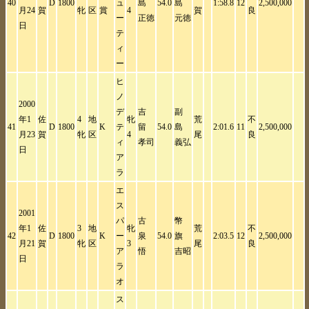
40
D
1800
ュ
島
54.0
島
1:58.8
12
2,500,000
月24
賀
牝
区
賞
4
賀
良
ー
正徳
元徳
日
テ
ィ
ー
ヒ
ノ
2000
デ
吉
副
年1
佐
4
地
牝
荒
不
41
D
1800
K
テ
留
54.0
島
2:01.6
11
2,500,000
月23
賀
牝
区
4
尾
良
ィ
孝司
義弘
日
ア
ラ
エ
ス
2001
パ
古
幣
年1
佐
3
地
牝
荒
不
42
D
1800
K
ー
泉
54.0
旗
2:03.5
12
2,500,000
月21
賀
牝
区
3
尾
良
ア
悟
吉昭
日
ラ
オ
ス