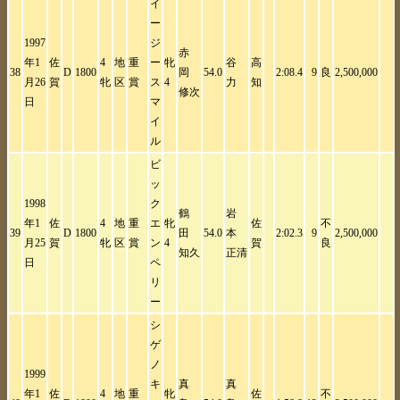
イ
ー
1997
ジ
赤
年1
佐
4
地
重
ー
牝
谷
高
38
D
1800
岡
54.0
2:08.4
9
良
2,500,000
月26
賀
牝
区
賞
ス
4
力
知
修次
日
マ
イ
ル
ビ
ッ
1998
ク
鶴
岩
年1
佐
4
地
重
エ
牝
佐
不
39
D
1800
田
54.0
本
2:02.3
9
2,500,000
月25
賀
牝
区
賞
ン
4
賀
良
知久
正清
日
ペ
リ
ー
シ
ゲ
ノ
1999
キ
真
真
年1
佐
4
地
重
牝
佐
不