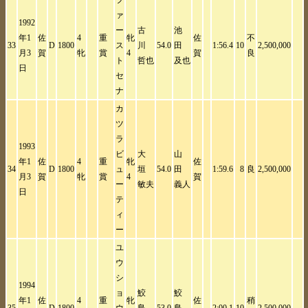
フ
ァ
1992
ー
古
池
年1
佐
4
重
牝
佐
不
33
D
1800
ス
川
54.0
田
1:56.4
10
2,500,000
月3
賀
牝
賞
4
賀
良
ト
哲也
及也
日
セ
ナ
カ
ツ
ラ
1993
ビ
大
山
年1
佐
4
重
牝
佐
34
D
1800
ュ
垣
54.0
田
1:59.6
8
良
2,500,000
月3
賀
牝
賞
4
賀
ー
敏夫
義人
日
テ
ィ
ー
ユ
ウ
シ
1994
ョ
鮫
鮫
年1
佐
4
重
牝
佐
稍