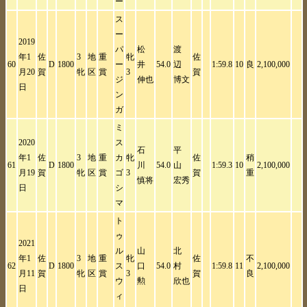
ー
ス
ー
2019
パ
松
渡
年1
佐
3
地
重
牝
佐
60
D
1800
ー
井
54.0
辺
1:59.8
10
良
2,100,000
月20
賀
牝
区
賞
3
賀
ジ
伸也
博文
日
ン
ガ
ミ
2020
ス
石
平
年1
佐
3
地
重
カ
牝
佐
稍
61
D
1800
川
54.0
山
1:59.3
10
2,100,000
月19
賀
牝
区
賞
ゴ
3
賀
重
慎将
宏秀
日
シ
マ
ト
ゥ
2021
ル
山
北
年1
佐
3
地
重
牝
佐
不
62
D
1800
ス
口
54.0
村
1:59.8
11
2,100,000
月11
賀
牝
区
賞
3
賀
良
ウ
勲
欣也
日
ィ