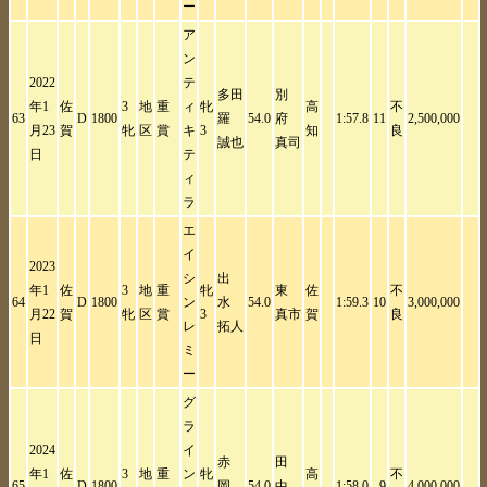
ー
ア
ン
2022
テ
多田
別
年1
佐
3
地
重
ィ
牝
高
不
63
D
1800
羅
54.0
府
1:57.8
11
2,500,000
月23
賀
牝
区
賞
キ
3
知
良
誠也
真司
日
テ
ィ
ラ
エ
イ
2023
シ
出
年1
佐
3
地
重
牝
東
佐
不
64
D
1800
ン
水
54.0
1:59.3
10
3,000,000
月22
賀
牝
区
賞
3
真市
賀
良
レ
拓人
日
ミ
ー
グ
ラ
2024
イ
赤
田
年1
佐
3
地
重
ン
牝
高
不
65
D
1800
岡
54.0
中
1:58.0
9
4,000,000