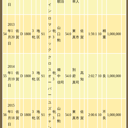
順治
幸人
日
イ
ン
ロ
2013
マ
山
年1
佐
3
地
ン
牝
東
佐
稍
54
D
1800
S1
口
54.0
1:59.1
10
1,000,000
月20
賀
牝
区
チ
3
真市
賀
重
勲
日
ッ
ク
ク
ロ
2014
ス
畑
別
年1
佐
3
地
牝
高
55
D
1800
S1
オ
中
54.0
府
2:02.7
10
良
1,000,000
月19
賀
牝
区
3
知
ー
信司
真司
日
バ
ー
ユ
2015
ズ
山
年1
佐
3
地
牝
東
佐
不
56
D
1800
S1
チ
口
54.0
2:00.6
10
1,000,000
月18
賀
牝
区
3
真市
賀
良
ャ
勲
日
ン