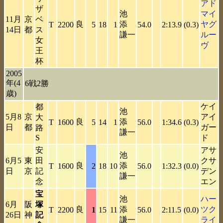
アド
ザ
池
マイ
11月
京
ベ
良
添
ヤグ
T
2200
5
18
1
54.0
2:13.9
(0.3)
14日
都
ス
謙一
ルー
女
ヴ
王
杯
2005
年(4
6戦2勝
歳)
ケイ
都
池
5月8
京
アイ
大
良
添
T
1600
5
14
1
56.0
1:34.6
(0.3)
日
都
ガー
路
謙一
S
ド
安
アサ
池
6月5
東
田
クサ
良
添
T
1600
2
18
10
56.0
1:32.3
(0.0)
日
京
記
デン
謙一
念
エン
宝
池
ハー
6月
阪
塚
良
添
ツク
T
2200
1
15
11
56.0
2:11.5
(0.0)
26日
神
記
謙一
ライ