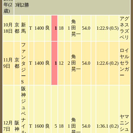
年(2
3戦2勝
歳)
アグ
角
10月
京
新
ネス
良
田
T
1400
1
18
1
54.0
1:22.9
(0.5)
18日
都
馬
ラズ
晃一
ベリ
フ
ロイ
ァ
角
ヤル
ン
11月
京
良
田
セラ
T
1400
1
12
2
54.0
1:22.6
(0.2)
タ
9日
都
晃一
ンガ
ジ
ー
ー
S
阪
神
ジ
ュ
ベ
ヤマ
ナ
角
12月
阪
ニン
イ
T
1600
良
5
18
1
田
54.0
1:36.1
(0.2)
7日
神
シュ
ル
晃一