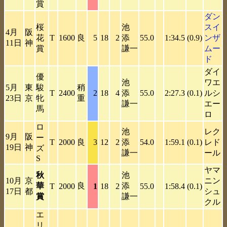
賞
ダン
桜
池
スイ
4月
阪
花
T
1600
良
5
18
2
添
55.0
1:34.5
(0.9)
ンザ
11日
神
賞
謙一
ムー
ド
ダイ
優
池
ワエ
5月
東
駿
稍
T
2400
2
18
4
添
55.0
2:27.3
(0.1)
ルシ
23日
京
牝
重
謙一
エー
馬
ロ
ロ
池
レク
9月
阪
ー
T
2000
良
3
12
2
添
54.0
1:59.1
(0.1)
レド
19日
神
ズ
謙一
ール
S
ヤマ
秋
池
10月
京
ニン
華
良
添
T
2000
1
18
2
55.0
1:58.4
(0.1)
17日
都
シュ
賞
謙一
クル
エ
リ