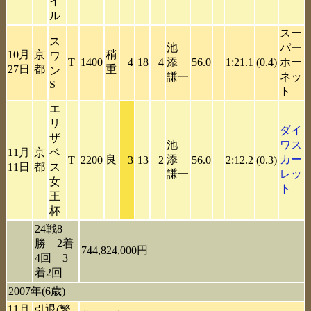
イ
ル
スー
ス
池
パー
10月
京
稍
ワ
T
1400
4
18
4
添
56.0
1:21.1
(0.4)
ホー
27日
都
重
ン
謙一
ネッ
S
ト
エ
リ
ダイ
ザ
池
ワス
11月
京
ベ
良
添
カー
T
2200
3
13
2
56.0
2:12.2
(0.3)
11日
都
ス
謙一
レッ
女
ト
王
杯
24戦8
勝 2着
744,824,000円
4回 3
着2回
2007年(6歳)
11月
引退(繁