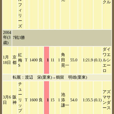
クル
フ
ィ
リ
ー
ズ
2004
年(3
7戦3勝
歳)
ダイ
角
ワエ
紅
1月
京
T
1400
良
1
11
1
田
55.0
1:21.9
(0.1)
ルシ
梅
18日
都
S
晃一
エー
ロ
転厩：渡辺 栄(栗東)→鶴留 明雄(栗東)
チ
ュ
アズ
ー
池
3月6
阪
マサ
リ
T
1600
良
1
15
1
添
54.0
1:35.5
(0.1)
日
神
ンダ
ッ
謙一
ース
プ