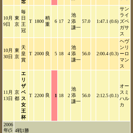
念
サン
毎
池
ライ
10月
東
日
稍
T
1800
6
17
2
添
57.0
1:47.1
(0.6)
ズペ
9日
京
王
重
謙一
ガサ
冠
ス
ヘヴ
天
池
ンリ
10月
東
皇
T
2000
良
5
18
4
添
56.0
2:00.4
(0.3)
ーロ
30日
京
賞
謙一
マン
ス
エ
リ
ザ
オー
池
11月
京
ベ
スミ
良
添
T
2200
1
18
2
56.0
2:12.5
(0.1)
13日
都
ス
ハル
謙一
女
カ
王
杯
2006
年(5
4戦1勝