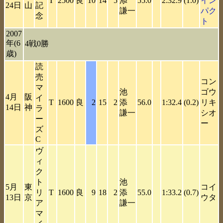
T
2500
良
10
14
5
添
55.0
2:32.9
(1.0)
イン
24日
山
記
謙一
パク
念
ト
2007
年(6
4戦0勝
歳)
読
売
コン
マ
池
ゴウ
4月
阪
イ
T
1600
良
2
15
2
添
56.0
1:32.4
(0.2)
リキ
14日
神
ラ
謙一
シオ
ー
ー
ズ
C
ヴ
ィ
ク
ト
池
5月
東
コイ
リ
T
1600
良
9
18
2
添
55.0
1:33.2
(0.7)
13日
京
ウタ
ア
謙一
マ