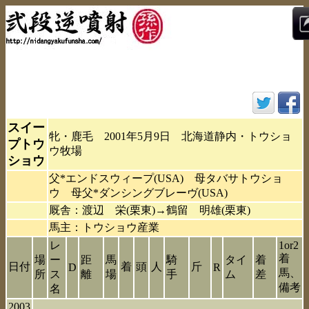
スイー
牝・鹿毛 2001年5月9日 北海道静内・トウショ
プトウ
ウ牧場
ショウ
父*エンドスウィープ(USA) 母タバサトウショ
ウ 母父*ダンシングブレーヴ(USA)
厩舎：渡辺 栄(栗東)→鶴留 明雄(栗東)
馬主：トウショウ産業
レ
1or2
着
場
ー
距
馬
騎
タイ
着
日付
着
頭
人
斤
D
R
馬、
所
ス
離
場
手
ム
差
備考
名
2003