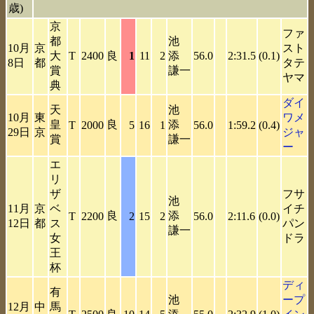
歳)
京
ファ
都
池
10月
京
スト
大
T
2400
良
1
11
2
添
56.0
2:31.5
(0.1)
8日
都
タテ
賞
謙一
ヤマ
典
ダイ
天
池
10月
東
ワメ
皇
良
添
T
2000
5
16
1
56.0
1:59.2
(0.4)
29日
京
ジャ
賞
謙一
ー
エ
リ
ザ
フサ
池
11月
京
ベ
イチ
良
添
T
2200
2
15
2
56.0
2:11.6
(0.0)
12日
都
ス
パン
謙一
女
ドラ
王
杯
ディ
有
池
ープ
12月
中
馬